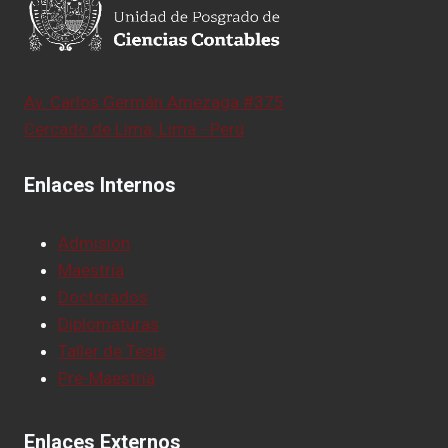
Av. Carlos Germán Amezaga #375
Cercado de Lima, Lima - Perú
Enlaces Internos
Admisión
Maestría
Doctorados
Diplomaturas
Taller de Tesis
Pre-Maestría
Enlaces Externos