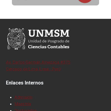
Av. Carlos Germán Amezaga #375
Cercado de Lima, Lima - Perú
Enlaces Internos
Admisión
Maestría
Doctorados